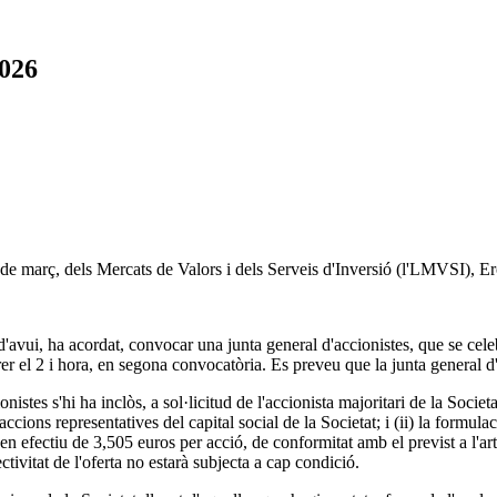
2026
7 de març, dels Mercats de Valors i dels Serveis d'Inversió (l'LMVSI), E
a d'avui, ha acordat, convocar una junta general d'accionistes, que se c
rer el 2 i hora, en segona convocatòria. Es preveu que la junta general d
nistes s'hi ha inclòs, a sol·licitud de l'accionista majoritari de la Socie
ccions representatives del capital social de la Societat; i (ii) la formul
ó en efectiu de 3,505 euros per acció, de conformitat amb el previst a l'
tivitat de l'oferta no estarà subjecta a cap condició.