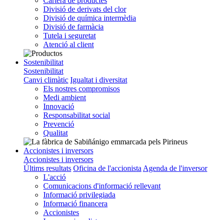
Cartera de productes
Divisió de derivats del clor
Divisió de química intermèdia
Divisió de farmàcia
Tutela i seguretat
Atenció al client
Sostenibilitat
Sostenibilitat
Canvi climàtic
Igualtat i diversitat
Els nostres compromisos
Medi ambient
Innovació
Responsabilitat social
Prevenció
Qualitat
Accionistes i inversors
Accionistes i inversors
Últims resultats
Oficina de l'accionista
Agenda de l'inversor
L'acció
Comunicacions d'informació rellevant
Informació privilegiada
Informació financera
Accionistes