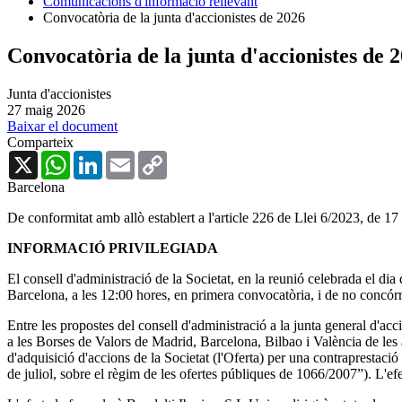
Comunicacions d'informació rellevant
Convocatòria de la junta d'accionistes de 2026
Convocatòria de la junta d'accionistes de 
Junta d'accionistes
27 maig 2026
Baixar el document
Comparteix
X
WhatsApp
LinkedIn
Email
Copy
Link
Barcelona
De conformitat amb allò establert a l'article 226 de Llei 6/2023, de 1
INFORMACIÓ PRIVILEGIADA
El consell d'administració de la Societat, en la reunió celebrada el di
Barcelona, ​​a les 12:00 hores, en primera convocatòria, i de no concór
Entre les propostes del consell d'administració a la junta general d'accio
a les Borses de Valors de Madrid, Barcelona, ​​Bilbao i València de les a
d'adquisició d'accions de la Societat (l'Oferta) per una contraprestaci
de juliol, sobre el règim de les ofertes públiques de 1066/2007”). L'efec