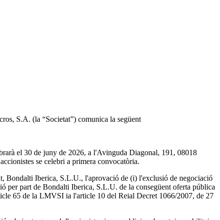
rcros, S.A. (la “Societat”) comunica la següent
elebrarà el 30 de juny de 2026, a l'Avinguda Diagonal, 191, 08018
'accionistes se celebri a primera convocatòria.
tat, Bondalti Iberica, S.L.U., l'aprovació de (i) l'exclusió de negociació
ació per part de Bondalti Iberica, S.L.U. de la consegüent oferta pública
article 65 de la LMVSI ia l'article 10 del Reial Decret 1066/2007, de 27