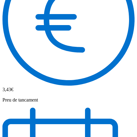
3,43€
Preu de tancament