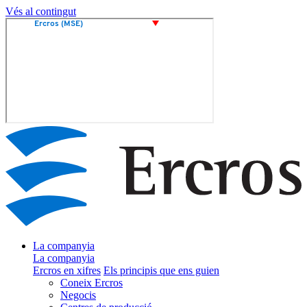
Vés al contingut
La companyia
La companyia
Ercros en xifres
Els principis que ens guien
Coneix Ercros
Negocis