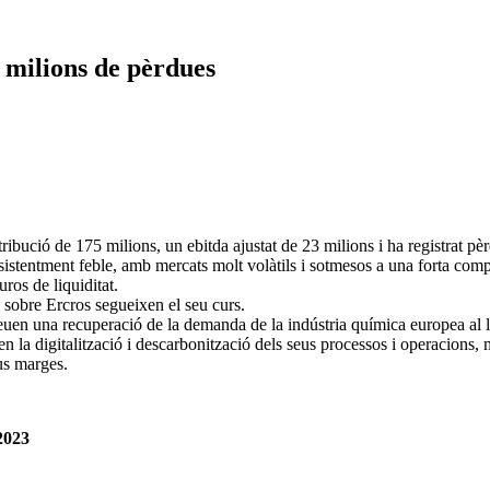
8 milions de pèrdues
bució de 175 milions, un ebitda ajustat de 23 milions i ha registrat pè
stentment feble, amb mercats molt volàtils i sotmesos a una forta comp
ros de liquiditat.
 sobre Ercros segueixen el seu curs.
veuen una recuperació de la demanda de la indústria química europea al l
en la digitalització i descarbonització dels seus processos i operacions, 
eus marges.
2023