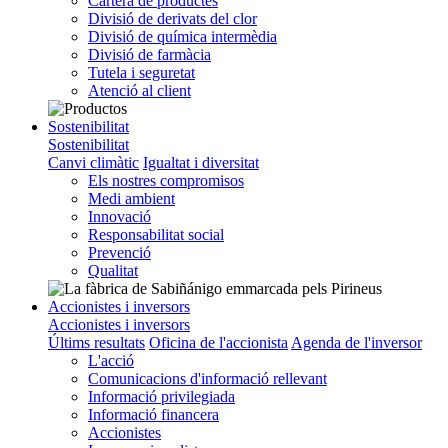
Cartera de productes
Divisió de derivats del clor
Divisió de química intermèdia
Divisió de farmàcia
Tutela i seguretat
Atenció al client
Sostenibilitat
Sostenibilitat
Canvi climàtic
Igualtat i diversitat
Els nostres compromisos
Medi ambient
Innovació
Responsabilitat social
Prevenció
Qualitat
Accionistes i inversors
Accionistes i inversors
Últims resultats
Oficina de l'accionista
Agenda de l'inversor
L'acció
Comunicacions d'informació rellevant
Informació privilegiada
Informació financera
Accionistes