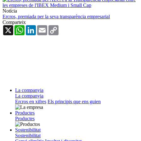
Notícia
Ercros, premiada per la seva transparència empresarial
Comparteix
X
WhatsApp
LinkedIn
Email
Copy
Link
La companyia
La companyia
Ercros en xifres
Els principis que ens guien
Productes
Productes
Sostenibilitat
Sostenibilitat