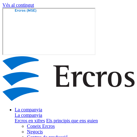
Vés al contingut
La companyia
La companyia
Ercros en xifres
Els principis que ens guien
Coneix Ercros
Negocis