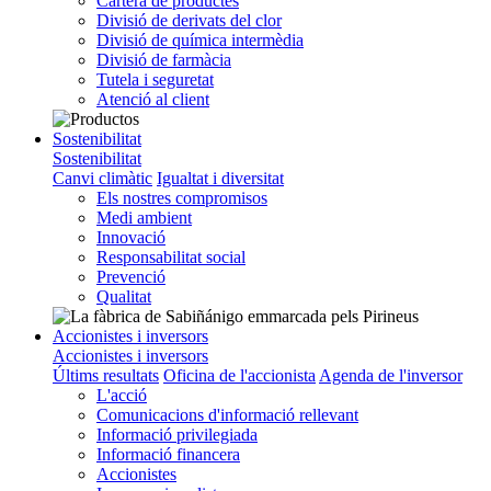
Cartera de productes
Divisió de derivats del clor
Divisió de química intermèdia
Divisió de farmàcia
Tutela i seguretat
Atenció al client
Sostenibilitat
Sostenibilitat
Canvi climàtic
Igualtat i diversitat
Els nostres compromisos
Medi ambient
Innovació
Responsabilitat social
Prevenció
Qualitat
Accionistes i inversors
Accionistes i inversors
Últims resultats
Oficina de l'accionista
Agenda de l'inversor
L'acció
Comunicacions d'informació rellevant
Informació privilegiada
Informació financera
Accionistes