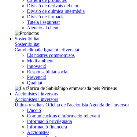
Cartera de productes
Divisió de derivats del clor
Divisió de química intermèdia
Divisió de farmàcia
Tutela i seguretat
Atenció al client
Sostenibilitat
Sostenibilitat
Canvi climàtic
Igualtat i diversitat
Els nostres compromisos
Medi ambient
Innovació
Responsabilitat social
Prevenció
Qualitat
Accionistes i inversors
Accionistes i inversors
Últims resultats
Oficina de l'accionista
Agenda de l'inversor
L'acció
Comunicacions d'informació rellevant
Informació privilegiada
Informació financera
Accionistes