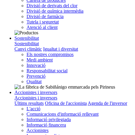
Cartera de productes
Divisió de derivats del clor
Divisió de química intermèdia
Divisió de farmàcia
Tutela i seguretat
Atenció al client
Sostenibilitat
Sostenibilitat
Canvi climàtic
Igualtat i diversitat
Els nostres compromisos
Medi ambient
Innovació
Responsabilitat social
Prevenció
Qualitat
Accionistes i inversors
Accionistes i inversors
Últims resultats
Oficina de l'accionista
Agenda de l'inversor
L'acció
Comunicacions d'informació rellevant
Informació privilegiada
Informació financera
Accionistes