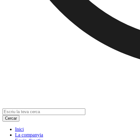
Inici
La companyia