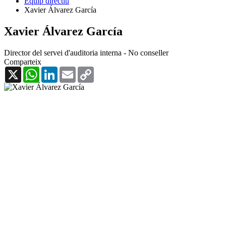
Equip directiu
Xavier Álvarez García
Xavier Álvarez García
Director del servei d'auditoria interna - No conseller
Comparteix
X
WhatsApp
LinkedIn
Email
Copy
Link