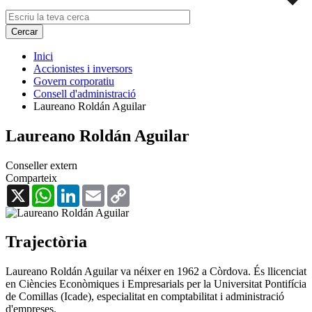
Inici
Accionistes i inversors
Govern corporatiu
Consell d'administració
Laureano Roldán Aguilar
Laureano Roldán Aguilar
Conseller extern
Comparteix
X
WhatsApp
LinkedIn
Email
Copy
Link
Trajectòria
Laureano Roldán Aguilar va néixer en 1962 a Còrdova. És llicenciat
en Ciències Econòmiques i Empresarials per la Universitat Pontifícia
de Comillas (Icade), especialitat en comptabilitat i administració
d'empreses.