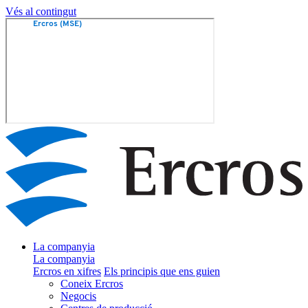
Vés al contingut
La companyia
La companyia
Ercros en xifres
Els principis que ens guien
Coneix Ercros
Negocis