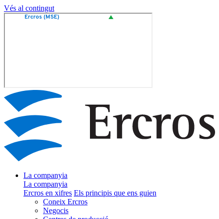
Vés al contingut
La companyia
La companyia
Ercros en xifres
Els principis que ens guien
Coneix Ercros
Negocis