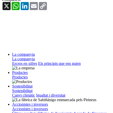
X
WhatsApp
LinkedIn
Email
Copy
Link
La companyia
La companyia
Ercros en xifres
Els principis que ens guien
Productes
Productes
Sostenibilitat
Sostenibilitat
Canvi climàtic
Igualtat i diversitat
Accionistes i inversors
Accionistes i inversors