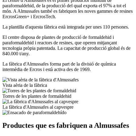
El centre d'Almussafes és el primer productor mundial de
paraformaldehid, de la producció del qual exporta el 97% a tot el
món. A Almussafes també es fabriquen les noves gammes de resines
ErcrosGreen+ i ErcrosTech.
La plantilla d'aquesta fàbrica està integrada per unes 110 persones.
El centre disposa de plantes de producció de formaldehid i
paraformaldehid i reactors de resines, que operen mitjançant
tecnologia pròpia patentada. La capacitat de producció global és de
840.000 t/any.
La fàbrica d'Almussafes forma part de la divisió de química
intermèdia de Ercros i està activa des de 1969.
Vista aèria de la fàbrica
Torres de les plantes de formaldehid
La fàbrica d'Almussafes al capvespre
Productes que es fabriquen a Almussafes