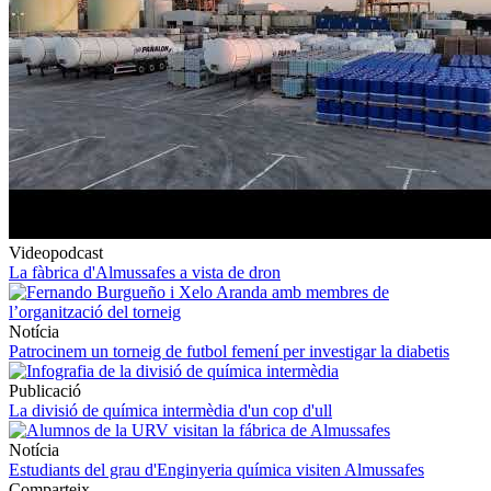
Videopodcast
La fàbrica d'Almussafes a vista de dron
Notícia
Patrocinem un torneig de futbol femení per investigar la diabetis
Publicació
La divisió de química intermèdia d'un cop d'ull
Notícia
Estudiants del grau d'Enginyeria química visiten Almussafes
Comparteix