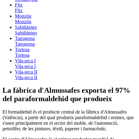
Flix
Flix
Monzón
Monzón
Sabiñánigo
Sabiñánigo
Tarragona
Tarragona
Tortosa
Tortosa
Vila-seca I
Vila-seca I
Vila-seca II
Vila-seca II
La fàbrica d'Almussafes exporta el 97%
del paraformaldehid que produeix
El formaldehid és el producte central de la fàbrica d'Almussafes
(València), a partir del qual produeix paraformaldehid i resines, que
s'usen principalment en el sector del moble, de l'automoció,
petrolífer, de les pintures, tèxtil, paperer i farmacèutic.