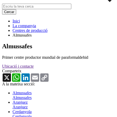
Inici
La companyia
Centres de producció
Almussafes
Almussafes
Primer centre productor mundial de paraformaldehid
Ubicació i contacte
Comparteix
X
WhatsApp
LinkedIn
Email
Copy
Link
A la mateixa secció:
Almussafes
Almussafes
Aranjuez
Aranjuez
Cerdanyola
Cerdanyola