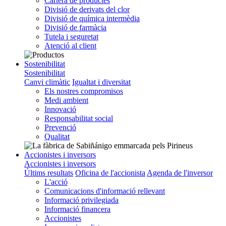
Cartera de productes
Divisió de derivats del clor
Divisió de química intermèdia
Divisió de farmàcia
Tutela i seguretat
Atenció al client
Sostenibilitat
Sostenibilitat
Canvi climàtic
Igualtat i diversitat
Els nostres compromisos
Medi ambient
Innovació
Responsabilitat social
Prevenció
Qualitat
Accionistes i inversors
Accionistes i inversors
Últims resultats
Oficina de l'accionista
Agenda de l'inversor
L'acció
Comunicacions d'informació rellevant
Informació privilegiada
Informació financera
Accionistes