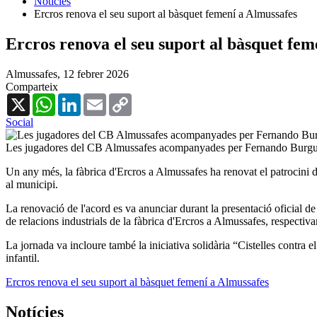
Notícies
Ercros renova el seu suport al bàsquet femení a Almussafes
Ercros renova el seu suport al bàsquet fem
Almussafes,
12 febrer 2026
Comparteix
X
WhatsApp
LinkedIn
Email
Copy
Link
Social
Les jugadores del CB Almussafes acompanyades per Fernando Burgu
Un any més, la fàbrica d'Ercros a Almussafes ha renovat el patrocini 
al municipi.
La renovació de l'acord es va anunciar durant la presentació oficial 
de relacions industrials de la fàbrica d'Ercros a Almussafes, respectiv
La jornada va incloure també la iniciativa solidària “Cistelles contra 
infantil.
Ercros renova el seu suport al bàsquet femení a Almussafes
Notícies