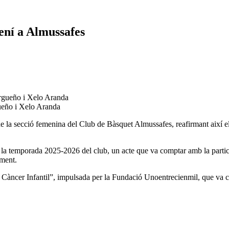
ení a Almussafes
eño i Xelo Aranda
de la secció femenina del Club de Bàsquet Almussafes, reafirmant així e
de la temporada 2025-2026 del club, un acte que va comptar amb la part
ament.
el Càncer Infantil”, impulsada per la Fundació Unoentrecienmil, que va co