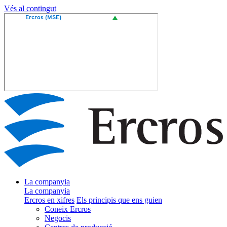
Vés al contingut
La companyia
La companyia
Ercros en xifres
Els principis que ens guien
Coneix Ercros
Negocis