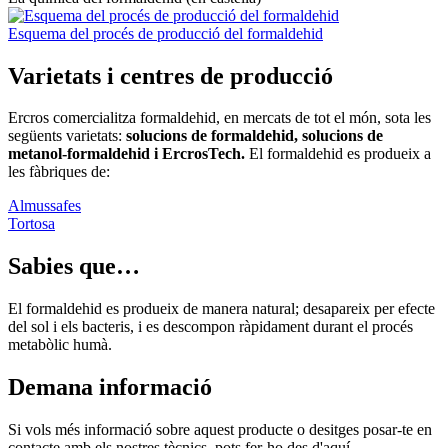
Esquema del procés de producció del formaldehid
Varietats i centres de producció
Ercros comercialitza formaldehid, en mercats de tot el món, sota les
següents varietats:
solucions de formaldehid, solucions de
metanol-formaldehid i ErcrosTech.
El formaldehid es produeix a
les fàbriques de:
Almussafes
Tortosa
Sabies que…
El formaldehid es produeix de manera natural; desapareix per efecte
del sol i els bacteris, i es descompon ràpidament durant el procés
metabòlic humà.
Demana informació
Si vols més informació sobre aquest producte o desitges posar-te en
contacte amb els nostres tècnics, pots fer-ho des d'aquí.