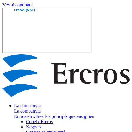
Vés al contingut
La companyia
La companyia
Ercros en xifres
Els principis que ens guien
Coneix Ercros
Negocis