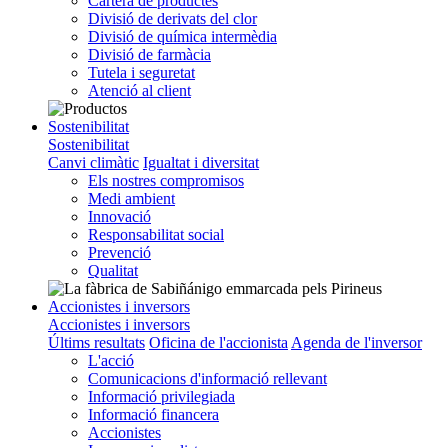
Cartera de productes
Divisió de derivats del clor
Divisió de química intermèdia
Divisió de farmàcia
Tutela i seguretat
Atenció al client
Sostenibilitat
Sostenibilitat
Canvi climàtic
Igualtat i diversitat
Els nostres compromisos
Medi ambient
Innovació
Responsabilitat social
Prevenció
Qualitat
Accionistes i inversors
Accionistes i inversors
Últims resultats
Oficina de l'accionista
Agenda de l'inversor
L'acció
Comunicacions d'informació rellevant
Informació privilegiada
Informació financera
Accionistes