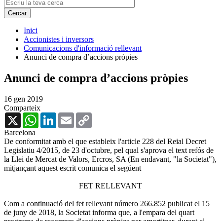
Inici
Accionistes i inversors
Comunicacions d'informació rellevant
Anunci de compra d’accions pròpies
Anunci de compra d’accions pròpies
16 gen 2019
Comparteix
X
WhatsApp
LinkedIn
Email
Copy
Link
Barcelona
De conformitat amb el que estableix l'article 228 del Reial Decret
Legislatiu 4/2015, de 23 d'octubre, pel qual s'aprova el text refós de
la Llei de Mercat de Valors, Ercros, SA (En endavant, "la Societat"),
mitjançant aquest escrit comunica el següent
FET RELLEVANT
Com a continuació del fet rellevant número 266.852 publicat el 15
de juny de 2018, la Societat informa que, a l'empara del quart