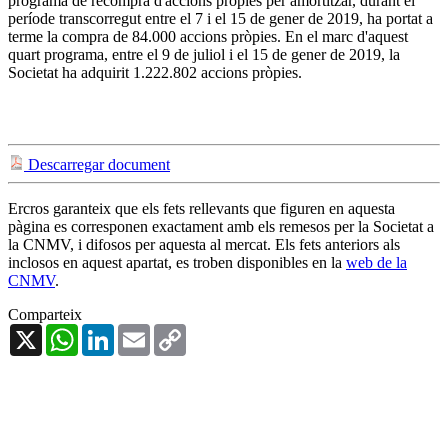
programa de recompra d'accions pròpies per amortitzar, durant el
període transcorregut entre el 7 i el 15 de gener de 2019, ha portat a
terme la compra de 84.000 accions pròpies. En el marc d'aquest
quart programa, entre el 9 de juliol i el 15 de gener de 2019, la
Societat ha adquirit 1.222.802 accions pròpies.
Descarregar document
Ercros garanteix que els fets rellevants que figuren en aquesta
pàgina es corresponen exactament amb els remesos per la Societat a
la CNMV, i difosos per aquesta al mercat. Els fets anteriors als
inclosos en aquest apartat, es troben disponibles en la
web de la
CNMV
.
Comparteix
X
WhatsApp
LinkedIn
Email
Copy
Link