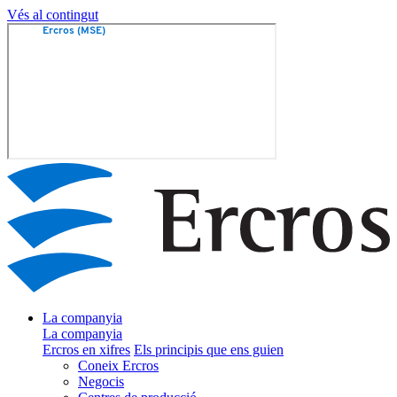
Vés al contingut
La companyia
La companyia
Ercros en xifres
Els principis que ens guien
Coneix Ercros
Negocis