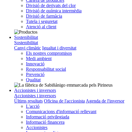
Cartera de productes
Divisió de derivats del clor
Divisió de química intermèdia
Divisió de farmàcia
Tutela i seguretat
Atenció al client
Sostenibilitat
Sostenibilitat
Canvi climàtic
Igualtat i diversitat
Els nostres compromisos
Medi ambient
Innovació
Responsabilitat social
Prevenció
Qualitat
Accionistes i inversors
Accionistes i inversors
Últims resultats
Oficina de l'accionista
Agenda de l'inversor
L'acció
Comunicacions d'informació rellevant
Informació privilegiada
Informació financera
Accionistes