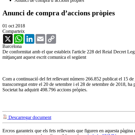
Anunci de compra d’accions pròpies
Anunci de compra d’accions pròpies
01 oct 2018
Comparteix
X
WhatsApp
LinkedIn
Email
Copy
Link
Barcelona
De conformitat amb el que estableix l'article 228 del Reial Decret Legi
mitjançant aquest escrit comunica el següent
Com a continuació del fet rellevant número 266.852 publicat el 15 de 
transcorregut entre el 20 de setembre i el 28 de setembre de 2018, ha 
Societat ha adquirit 498.796 accions pròpies.
Descarregar document
Ercros garanteix que els fets rellevants que figuren en aquesta pàgina