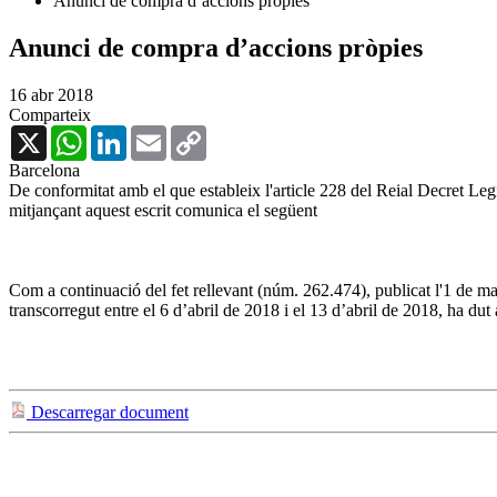
Anunci de compra d’accions pròpies
Anunci de compra d’accions pròpies
16 abr 2018
Comparteix
X
WhatsApp
LinkedIn
Email
Copy
Link
Barcelona
De conformitat amb el que estableix l'article 228 del Reial Decret Legi
mitjançant aquest escrit comunica el següent
Com a continuació del fet rellevant (núm. 262.474), publicat l'1 de ma
transcorregut entre el 6 d’abril de 2018 i el 13 d’abril de 2018, ha du
Descarregar document