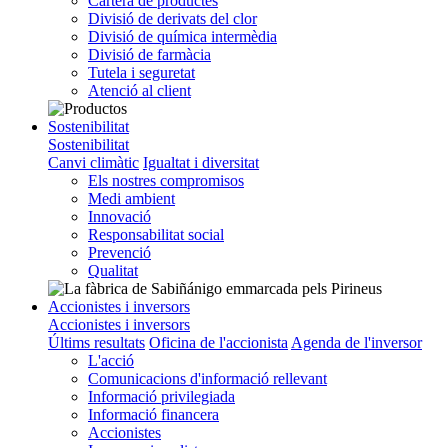
Cartera de productes
Divisió de derivats del clor
Divisió de química intermèdia
Divisió de farmàcia
Tutela i seguretat
Atenció al client
Sostenibilitat
Sostenibilitat
Canvi climàtic
Igualtat i diversitat
Els nostres compromisos
Medi ambient
Innovació
Responsabilitat social
Prevenció
Qualitat
Accionistes i inversors
Accionistes i inversors
Últims resultats
Oficina de l'accionista
Agenda de l'inversor
L'acció
Comunicacions d'informació rellevant
Informació privilegiada
Informació financera
Accionistes