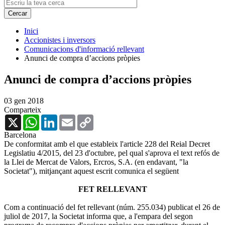
Inici
Accionistes i inversors
Comunicacions d'informació rellevant
Anunci de compra d’accions pròpies
Anunci de compra d’accions pròpies
03 gen 2018
Comparteix
X
WhatsApp
LinkedIn
Email
Copy
Link
Barcelona
De conformitat amb el que estableix l'article 228 del Reial Decret
Legislatiu 4/2015, del 23 d'octubre, pel qual s'aprova el text refós de
la Llei de Mercat de Valors, Ercros, S.A. (en endavant, "la
Societat"), mitjançant aquest escrit comunica el següent
FET RELLEVANT
Com a continuació del fet rellevant (núm. 255.034) publicat el 26 de
juliol de 2017, la Societat informa que, a l'empara del segon