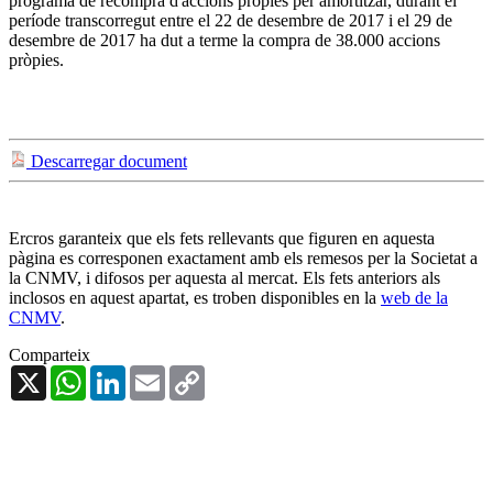
programa de recompra d'accions pròpies per amortitzar, durant el
període transcorregut entre el 22 de desembre de 2017 i el 29 de
desembre de 2017 ha dut a terme la compra de 38.000 accions
pròpies.
Descarregar document
Ercros garanteix que els fets rellevants que figuren en aquesta
pàgina es corresponen exactament amb els remesos per la Societat a
la CNMV, i difosos per aquesta al mercat. Els fets anteriors als
inclosos en aquest apartat, es troben disponibles en la
web de la
CNMV
.
Comparteix
X
WhatsApp
LinkedIn
Email
Copy
Link