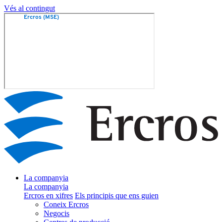
Vés al contingut
La companyia
La companyia
Ercros en xifres
Els principis que ens guien
Coneix Ercros
Negocis