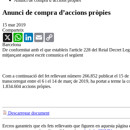
Anunci de compra d’accions pròpies
Anunci de compra d’accions pròpies
15 mar 2019
Comparteix
X
WhatsApp
LinkedIn
Email
Copy
Link
Barcelona
De conformitat amb el que estableix l'article 228 del Reial Decret Legi
mitjançant aquest escrit comunica el següent
Com a continuació del fet rellevant número 266.852 publicat el 15 de 
transcorregut entre el 6 i el 14 de març de 2019, ha portat a terme la 
1.834.604 accions pròpies.
Descarregar document
Ercros garanteix que els fets rellevants que figuren en aquesta pàgina