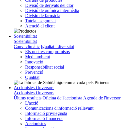
Cartera de productes
Divisió de derivats del clor
Divisió de química intermèdia
Divisió de farmàcia
Tutela i seguretat
Atenció al client
Sostenibilitat
Sostenibilitat
Canvi climàtic
Igualtat i diversitat
Els nostres compromisos
Medi ambient
Innovació
Responsabilitat social
Prevenció
Qualitat
Accionistes i inversors
Accionistes i inversors
Últims resultats
Oficina de l'accionista
Agenda de l'inversor
L'acció
Comunicacions d'informació rellevant
Informació privilegiada
Informació financera
Accionistes