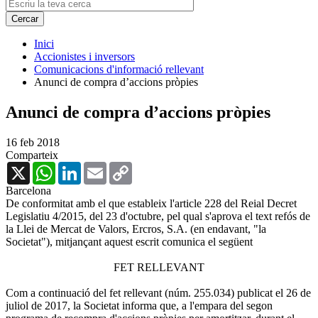
Inici
Accionistes i inversors
Comunicacions d'informació rellevant
Anunci de compra d’accions pròpies
Anunci de compra d’accions pròpies
16 feb 2018
Comparteix
X
WhatsApp
LinkedIn
Email
Copy
Link
Barcelona
De conformitat amb el que estableix l'article 228 del Reial Decret
Legislatiu 4/2015, del 23 d'octubre, pel qual s'aprova el text refós de
la Llei de Mercat de Valors, Ercros, S.A. (en endavant, "la
Societat"), mitjançant aquest escrit comunica el següent
FET RELLEVANT
Com a continuació del fet rellevant (núm. 255.034) publicat el 26 de
juliol de 2017, la Societat informa que, a l'empara del segon