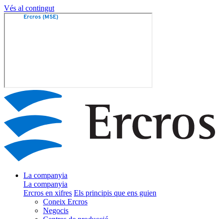
Vés al contingut
La companyia
La companyia
Ercros en xifres
Els principis que ens guien
Coneix Ercros
Negocis