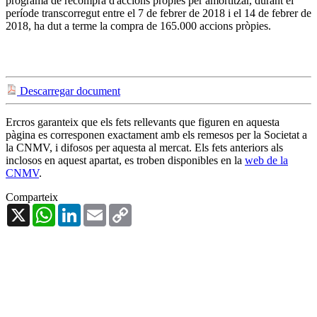
programa de recompra d'accions pròpies per amortitzar, durant el
període transcorregut entre el 7 de febrer de 2018 i el 14 de febrer de
2018, ha dut a terme la compra de 165.000 accions pròpies.
Descarregar document
Ercros garanteix que els fets rellevants que figuren en aquesta
pàgina es corresponen exactament amb els remesos per la Societat a
la CNMV, i difosos per aquesta al mercat. Els fets anteriors als
inclosos en aquest apartat, es troben disponibles en la
web de la
CNMV
.
Comparteix
X
WhatsApp
LinkedIn
Email
Copy
Link