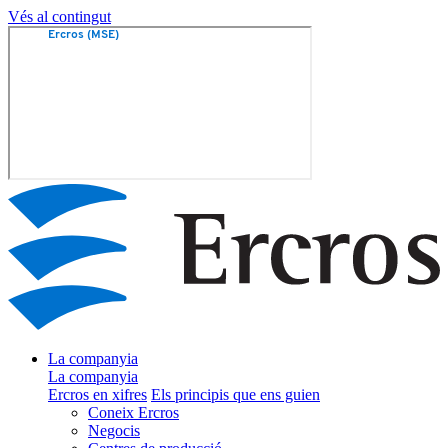
Vés al contingut
La companyia
La companyia
Ercros en xifres
Els principis que ens guien
Coneix Ercros
Negocis