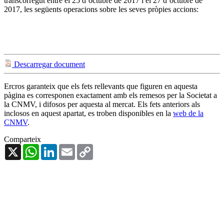
transcorregut entre el 25 d’octubre de 2017 i el 27 d’octubre de
2017, les següents operacions sobre les seves pròpies accions:
Descarregar document
Ercros garanteix que els fets rellevants que figuren en aquesta
pàgina es corresponen exactament amb els remesos per la Societat a
la CNMV, i difosos per aquesta al mercat. Els fets anteriors als
inclosos en aquest apartat, es troben disponibles en la
web de la
CNMV
.
Comparteix
X
WhatsApp
LinkedIn
Email
Copy
Link