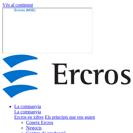
Vés al contingut
La companyia
La companyia
Ercros en xifres
Els principis que ens guien
Coneix Ercros
Negocis