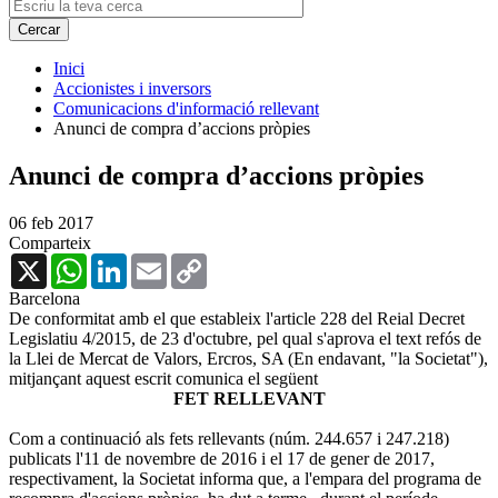
Inici
Accionistes i inversors
Comunicacions d'informació rellevant
Anunci de compra d’accions pròpies
Anunci de compra d’accions pròpies
06 feb 2017
Comparteix
X
WhatsApp
LinkedIn
Email
Copy
Link
Barcelona
De conformitat amb el que estableix l'article 228 del Reial Decret
Legislatiu 4/2015, de 23 d'octubre, pel qual s'aprova el text refós de
la Llei de Mercat de Valors, Ercros, SA (En endavant, "la Societat"),
mitjançant aquest escrit comunica el següent
FET RELLEVANT
Com a continuació als fets rellevants (núm. 244.657 i 247.218)
publicats l'11 de novembre de 2016 i el 17 de gener de 2017,
respectivament, la Societat informa que, a l'empara del programa de