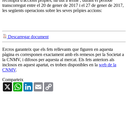
recompra d'accions pròpies, ha dut a terme , durant el període
transcorregut entre el 20 de gener de 2017 i el 27 de gener de 2017,
les següents operacions sobre les seves pròpies accions:
Descarregar document
Ercros garanteix que els fets rellevants que figuren en aquesta
pàgina es corresponen exactament amb els remesos per la Societat a
la CNMV, i difosos per aquesta al mercat. Els fets anteriors als
inclosos en aquest apartat, es troben disponibles en la
web de la
CNMV
.
Comparteix
X
WhatsApp
LinkedIn
Email
Copy
Link