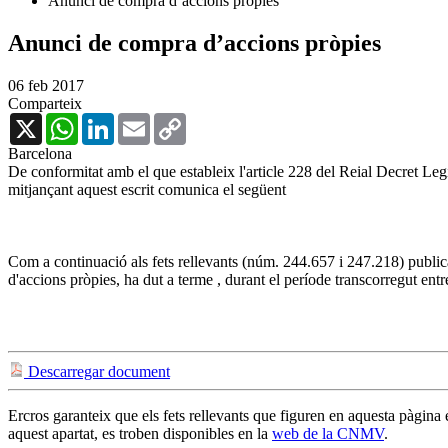
Anunci de compra d’accions pròpies
Anunci de compra d’accions pròpies
06 feb 2017
Comparteix
X
WhatsApp
LinkedIn
Email
Copy
Link
Barcelona
De conformitat amb el que estableix l'article 228 del Reial Decret Legi
mitjançant aquest escrit comunica el següent
Com a continuació als fets rellevants (núm. 244.657 i 247.218) public
d'accions pròpies, ha dut a terme , durant el període transcorregut ent
Descarregar document
Ercros garanteix que els fets rellevants que figuren en aquesta pàgina
aquest apartat, es troben disponibles en la
web de la CNMV
.