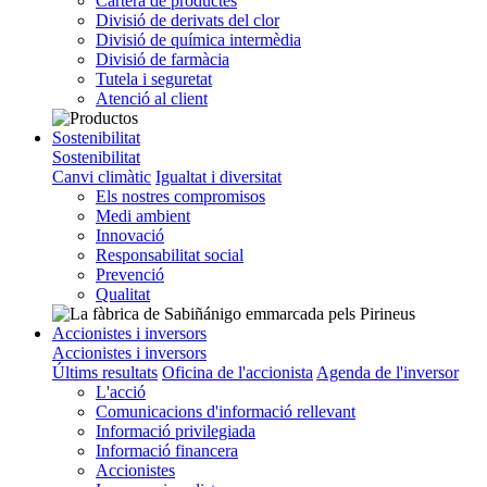
Cartera de productes
Divisió de derivats del clor
Divisió de química intermèdia
Divisió de farmàcia
Tutela i seguretat
Atenció al client
Sostenibilitat
Sostenibilitat
Canvi climàtic
Igualtat i diversitat
Els nostres compromisos
Medi ambient
Innovació
Responsabilitat social
Prevenció
Qualitat
Accionistes i inversors
Accionistes i inversors
Últims resultats
Oficina de l'accionista
Agenda de l'inversor
L'acció
Comunicacions d'informació rellevant
Informació privilegiada
Informació financera
Accionistes