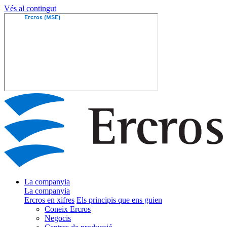
Vés al contingut
La companyia
La companyia
Ercros en xifres
Els principis que ens guien
Coneix Ercros
Negocis