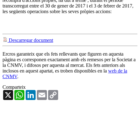
recompra d'accions pròpies, ha dut a terme , durant el període
transcorregut entre el 30 de gener de 2017 i el 3 de febrer de 2017,
les següents operacions sobre les seves pròpies accions:
Descarregar document
Ercros garanteix que els fets rellevants que figuren en aquesta
pàgina es corresponen exactament amb els remesos per la Societat a
la CNMV, i difosos per aquesta al mercat. Els fets anteriors als
inclosos en aquest apartat, es troben disponibles en la
web de la
CNMV
.
Comparteix
X
WhatsApp
LinkedIn
Email
Copy
Link