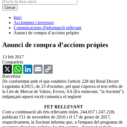
Inici
Accionistes i inversors
Comunicacions d'informació rellevant
Anunci de compra d’accions pròpies
Anunci de compra d’accions pròpies
13 feb 2017
Comparteix
X
WhatsApp
LinkedIn
Email
Copy
Link
Barcelona
De conformitat amb el que estableix l'article 228 del Reial Decret
Legislatiu 4/2015, de 23 d'octubre, pel qual s'aprova el text refós de
la Llei de Mercat de Valors, Ercros, SA (En endavant, "la Societat"),
mitjançant aquest escrit comunica el següent
FET RELLEVANT
Com a continuació als fets rellevants (núm. 244.657 i 247.218)
publicats l'11 de novembre de 2016 i el 17 de gener de 2017,
respectivament, la Societat informa que, a l'empara del programa de