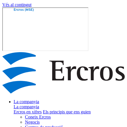
Vés al contingut
La companyia
La companyia
Ercros en xifres
Els principis que ens guien
Coneix Ercros
Negocis