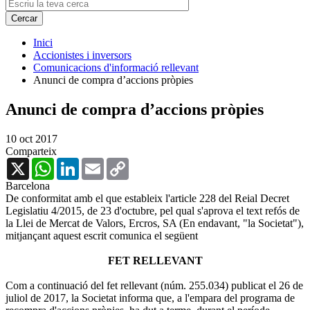
Inici
Accionistes i inversors
Comunicacions d'informació rellevant
Anunci de compra d’accions pròpies
Anunci de compra d’accions pròpies
10 oct 2017
Comparteix
X
WhatsApp
LinkedIn
Email
Copy
Link
Barcelona
De conformitat amb el que estableix l'article 228 del Reial Decret
Legislatiu 4/2015, de 23 d'octubre, pel qual s'aprova el text refós de
la Llei de Mercat de Valors, Ercros, SA (En endavant, "la Societat"),
mitjançant aquest escrit comunica el següent
FET RELLEVANT
Com a continuació del fet rellevant (núm. 255.034) publicat el 26 de
juliol de 2017, la Societat informa que, a l'empara del programa de