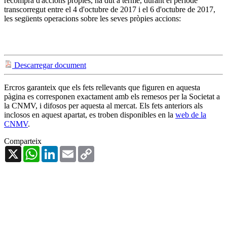
recompra d'accions pròpies, ha dut a terme, durant el període
transcorregut entre el 4 d'octubre de 2017 i el 6 d'octubre de 2017,
les següents operacions sobre les seves pròpies accions:
Descarregar document
Ercros garanteix que els fets rellevants que figuren en aquesta
pàgina es corresponen exactament amb els remesos per la Societat a
la CNMV, i difosos per aquesta al mercat. Els fets anteriors als
inclosos en aquest apartat, es troben disponibles en la
web de la
CNMV
.
Comparteix
X
WhatsApp
LinkedIn
Email
Copy
Link