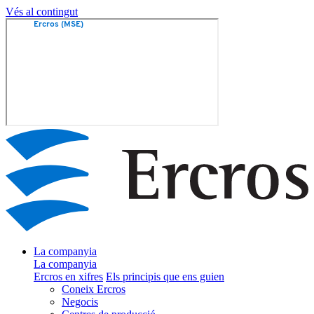
Vés al contingut
La companyia
La companyia
Ercros en xifres
Els principis que ens guien
Coneix Ercros
Negocis