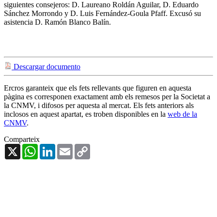
siguientes consejeros: D. Laureano Roldán Aguilar, D. Eduardo
Sánchez Morrondo y D. Luis Fernández-Goula Pfaff. Excusó su
asistencia D. Ramón Blanco Balín.
Descargar documento
Ercros garanteix que els fets rellevants que figuren en aquesta
pàgina es corresponen exactament amb els remesos per la Societat a
la CNMV, i difosos per aquesta al mercat. Els fets anteriors als
inclosos en aquest apartat, es troben disponibles en la
web de la
CNMV
.
Comparteix
X
WhatsApp
LinkedIn
Email
Copy
Link