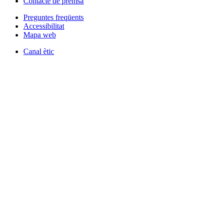
Contacte de premsa
Preguntes freqüents
Accessibilitat
Mapa web
Canal ètic