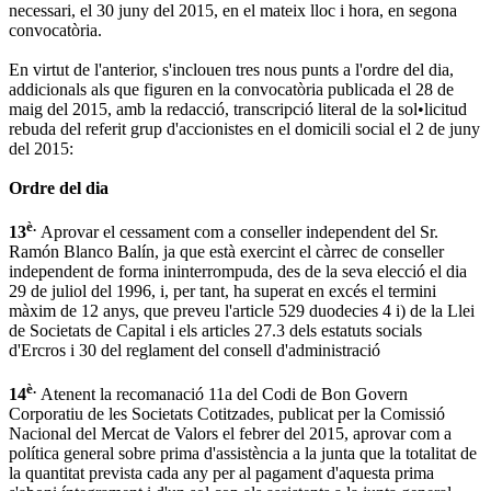
necessari, el 30 juny del 2015, en el mateix lloc i hora, en segona
convocatòria.
En virtut de l'anterior, s'inclouen tres nous punts a l'ordre del dia,
addicionals als que figuren en la convocatòria publicada el 28 de
maig del 2015, amb la redacció, transcripció literal de la sol•licitud
rebuda del referit grup d'accionistes en el domicili social el 2 de juny
del 2015:
Ordre del dia
è.
13
Aprovar el cessament com a conseller independent del Sr.
Ramón Blanco Balín, ja que està exercint el càrrec de conseller
independent de forma ininterrompuda, des de la seva elecció el dia
29 de juliol del 1996, i, per tant, ha superat en excés el termini
màxim de 12 anys, que preveu l'article 529 duodecies 4 i) de la Llei
de Societats de Capital i els articles 27.3 dels estatuts socials
d'Ercros i 30 del reglament del consell d'administració
è.
14
Atenent la recomanació 11a del Codi de Bon Govern
Corporatiu de les Societats Cotitzades, publicat per la Comissió
Nacional del Mercat de Valors el febrer del 2015, aprovar com a
política general sobre prima d'assistència a la junta que la totalitat de
la quantitat prevista cada any per al pagament d'aquesta prima