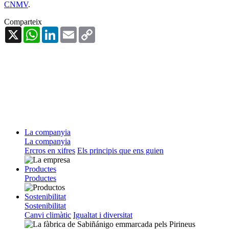
CNMV
.
Comparteix
X
WhatsApp
LinkedIn
Email
Copy
Link
La companyia
La companyia
Ercros en xifres
Els principis que ens guien
Productes
Productes
Sostenibilitat
Sostenibilitat
Canvi climàtic
Igualtat i diversitat