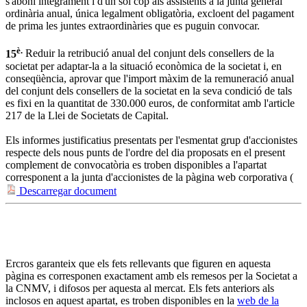
s'aboni íntegrament i d'un sol cop als assistents a la junta general
ordinària anual, única legalment obligatòria, excloent del pagament
de prima les juntes extraordinàries que es puguin convocar.
è.
15
Reduir la retribució anual del conjunt dels consellers de la
societat per adaptar-la a la situació econòmica de la societat i, en
conseqüència, aprovar que l'import màxim de la remuneració anual
del conjunt dels consellers de la societat en la seva condició de tals
es fixi en la quantitat de 330.000 euros, de conformitat amb l'article
217 de la Llei de Societats de Capital.
Els informes justificatius presentats per l'esmentat grup d'accionistes
respecte dels nous punts de l'ordre del dia proposats en el present
complement de convocatòria es troben disponibles a l'apartat
corresponent a la junta d'accionistes de la pàgina web corporativa (
Descarregar document
Ercros garanteix que els fets rellevants que figuren en aquesta
pàgina es corresponen exactament amb els remesos per la Societat a
la CNMV, i difosos per aquesta al mercat. Els fets anteriors als
inclosos en aquest apartat, es troben disponibles en la
web de la