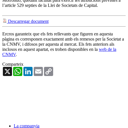
Morrondo, quedant facultat para exercir les atribucions previstes a
l’article 529 septies de la Llei de Societats de Capital.
Descarregar document
Ercros garanteix que els fets rellevants que figuren en aquesta
pàgina es corresponen exactament amb els remesos per la Societat a
la CNMV, i difosos per aquesta al mercat. Els fets anteriors als
inclosos en aquest apartat, es troben disponibles en la
web de la
CNMV
.
Comparteix
X
WhatsApp
LinkedIn
Email
Copy
Link
La companyia