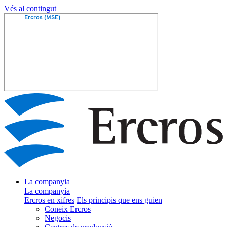
Vés al contingut
La companyia
La companyia
Ercros en xifres
Els principis que ens guien
Coneix Ercros
Negocis