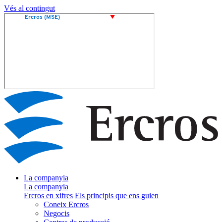
Vés al contingut
La companyia
La companyia
Ercros en xifres
Els principis que ens guien
Coneix Ercros
Negocis