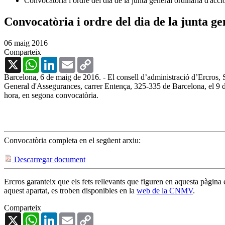
Convocatòria i ordre del dia de la junta general ordinària d'acc
Convocatòria i ordre del dia de la junta ge
06 maig 2016
Comparteix
X
WhatsApp
LinkedIn
Email
Copy
Link
Barcelona, 6 de maig de 2016. - El consell d’administració d’Ercros, S
General d'Assegurances, carrer Entença, 325-335 de Barcelona, el 9 de
hora, en segona convocatòria.
Convocatòria completa en el següent arxiu:
Descarregar document
Ercros garanteix que els fets rellevants que figuren en aquesta pàgina
aquest apartat, es troben disponibles en la
web de la CNMV
.
Comparteix
X
WhatsApp
LinkedIn
Email
Copy
Link