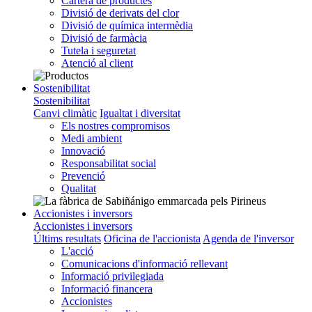
Cartera de productes
Divisió de derivats del clor
Divisió de química intermèdia
Divisió de farmàcia
Tutela i seguretat
Atenció al client
Sostenibilitat
Sostenibilitat
Canvi climàtic
Igualtat i diversitat
Els nostres compromisos
Medi ambient
Innovació
Responsabilitat social
Prevenció
Qualitat
Accionistes i inversors
Accionistes i inversors
Últims resultats
Oficina de l'accionista
Agenda de l'inversor
L'acció
Comunicacions d'informació rellevant
Informació privilegiada
Informació financera
Accionistes