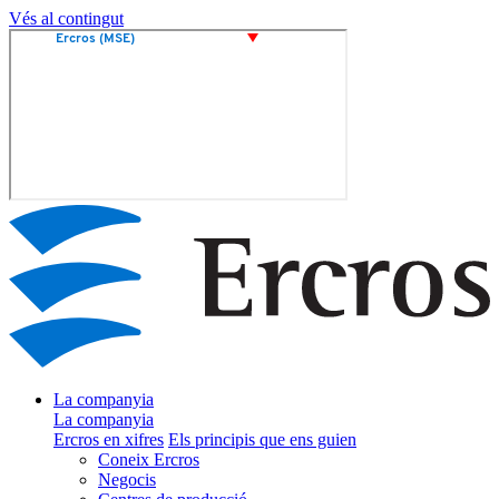
Vés al contingut
La companyia
La companyia
Ercros en xifres
Els principis que ens guien
Coneix Ercros
Negocis