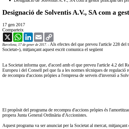
Designació de Solventis A.V., SA com a gestor principal del p
Designació de Solventis A.V., SA com a ges
17 gen 2017
Comparteix
X
WhatsApp
LinkedIn
Email
Copy
Link
Als efectes del que preveu l'article 228 del 
Barcelona, 17 de gener de 2017.
-
Societat»), mitjançant aquest escrit comunica el següent
La Societat informa que, d'acord amb el que preveu l'article 4.2 de
Europeu i del Consell pel que fa a les normes tècniques de regulació r
de recompra d'accions pròpies a l'empresa de serveis d'inversió a Solv
El propòsit del programa de recompra d'accions pròpies és l'amortitzaci
propera Junta General Ordinària d'Accionistes.
Aquest programa va ser anunciat per la Societat al mercat, mitjançan