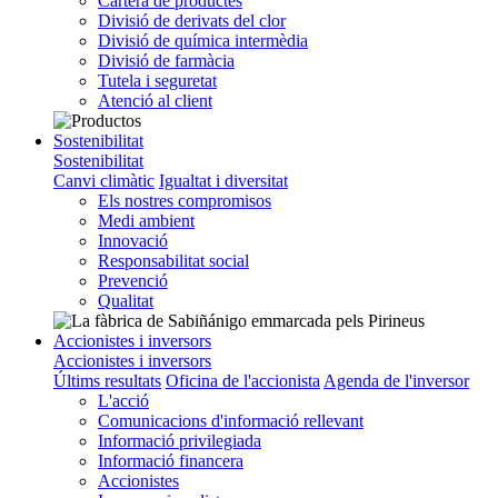
Cartera de productes
Divisió de derivats del clor
Divisió de química intermèdia
Divisió de farmàcia
Tutela i seguretat
Atenció al client
Sostenibilitat
Sostenibilitat
Canvi climàtic
Igualtat i diversitat
Els nostres compromisos
Medi ambient
Innovació
Responsabilitat social
Prevenció
Qualitat
Accionistes i inversors
Accionistes i inversors
Últims resultats
Oficina de l'accionista
Agenda de l'inversor
L'acció
Comunicacions d'informació rellevant
Informació privilegiada
Informació financera
Accionistes