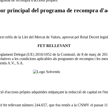
rograma de recompra d'accions pròpies.
tor principal del programa de recompra d'a
text refós de la Llei del Mercat de Valors, aprovat pel Reial Decret legi
FET RELLEVANT
l Reglament Delegat (UE) 2016/1052 de la Comissió, de 8 de març de 20
elatives a les condicions aplicables als programes de recompra i les mes
entis A.V., S.A.
ó d'accions pròpies adquirides mitjançant la reducció de capital en l'imp
t el fet rellevant número 244.657, que fou remès a la CNMV el passat 1