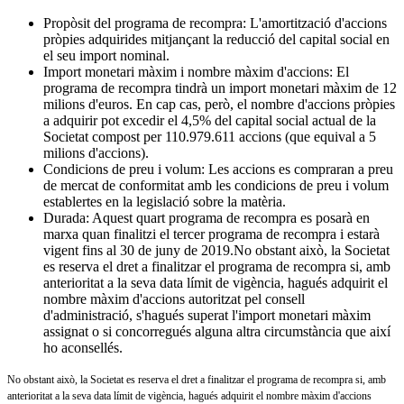
Propòsit del programa de recompra: L'amortització d'accions
pròpies adquirides mitjançant la reducció del capital social en
el seu import nominal.
Import monetari màxim i nombre màxim d'accions: El
programa de recompra tindrà un import monetari màxim de 12
milions d'euros. En cap cas, però, el nombre d'accions pròpies
a adquirir pot excedir el 4,5% del capital social actual de la
Societat compost per 110.979.611 accions (que equival a 5
milions d'accions).
Condicions de preu i volum: Les accions es compraran a preu
de mercat de conformitat amb les condicions de preu i volum
establertes en la legislació sobre la matèria.
Durada: Aquest quart programa de recompra es posarà en
marxa quan finalitzi el tercer programa de recompra i estarà
vigent fins al 30 de juny de 2019.No obstant això, la Societat
es reserva el dret a finalitzar el programa de recompra si, amb
anterioritat a la seva data límit de vigència, hagués adquirit el
nombre màxim d'accions autoritzat pel consell
d'administració, s'hagués superat l'import monetari màxim
assignat o si concorregués alguna altra circumstància que així
ho aconsellés.
No obstant això, la Societat es reserva el dret a finalitzar el programa de recompra si, amb
anterioritat a la seva data límit de vigència, hagués adquirit el nombre màxim d'accions