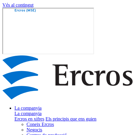
Vés al contingut
La companyia
La companyia
Ercros en xifres
Els principis que ens guien
Coneix Ercros
Negocis