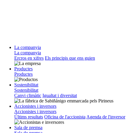
La companyia
La companyia
Ercros en xifres
Els principis que ens guien
Productes
Productes
Sostenibilitat
Sostenibilitat
Canvi climàtic
Igualtat i diversitat
Accionistes i inversors
Accionistes i inversors
Últims resultats
Oficina de l'accionista
Agenda de l'inversor
Sala de premsa
Sala de premsa