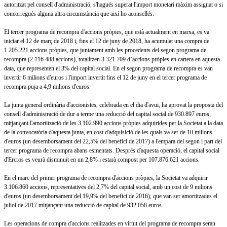
autoritzat pel consell d'administració, s'hagués superat l'import monetari màxim assignat o si
concorregués alguna altra circumstància que així ho aconsellés.
El tercer programa de recompra d'accions pròpies, que està actualment en marxa, es va
iniciar el 12 de març de 2018 i, fins el 12 de juny de 2018, ha acumulat una compra de
1.205.221 accions pròpies, que juntament amb les procedents del segon programa de
recompra (2.116.488 accions), totalitzen 3.321.709 d’accions pròpies en cartera en aquesta
data, que representen el 3% del capital social. En el segon programa de recompra es van
invertir 6 milions d'euros i l'import invertit fins el 12 de juny en el tercer programa de
recompra puja a 4,9 milions d'euros.
La junta general ordinària d'accionistes, celebrada en el dia d'avui, ha aprovat la proposta del
consell d'administració de dur a terme una reducció del capital social de 930.897 euros,
mitjançant l'amortització de les 3.102.990 accions pròpies adquirides per la Societat a la data
de la convocatòria d'aquesta junta, en cost d'adquisició de les quals va ser de 10 milions
d'euros (un desemborsament del 22,5% del benefici de 2017) a l'empara del segon i part del
tercer programa de recompra abans esmentats. Després d'aquesta operació, el capital social
d'Ercros es veurà disminuït en un 2,8% i estarà compost per 107.876.621 accions.
En el marc del primer programa de recompra d'accions pròpies, la Societat va adquirir
3.106.860 accions, representatives del 2,7% del capital social, amb un cost de 9 milions
d'euros (un desemborsament del 19,9% del benefici de 2016), que van ser amortitzades el
juliol de 2017 mitjançant una reducció de capital de 932.058 euros.
Les operacions de compra d'accions realitzades en virtut del programa de recompra seran