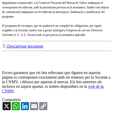
degudament comunicades a la Comissió Nacional del Mercat de Valors mitjançant el
corresponent fet rellevant, amb la periodicitat prevista en la normativa. També serà objecte
de comunicació mitjançant un fet rellevant la interrupció, finalització o modificació del
programa.
El programa de recompra, que en qualsevol cas complirà les obligacions que siguin
exigibles a la Societat, tindrà com a gestor principal a l'empresa de serveis d'inversió
Solventis A.V., S.A. d'acord amb el que preveu la normativa aplicable.
Descarregar document
Ercros garanteix que els fets rellevants que figuren en aquesta
pàgina es corresponen exactament amb els remesos per la Societat a
la CNMV, i difosos per aquesta al mercat. Els fets anteriors als
inclosos en aquest apartat, es troben disponibles en la
web de la
CNMV
.
Comparteix
X
WhatsApp
LinkedIn
Email
Copy
Link