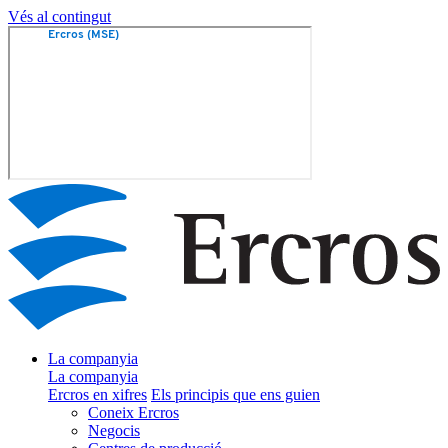
Vés al contingut
La companyia
La companyia
Ercros en xifres
Els principis que ens guien
Coneix Ercros
Negocis