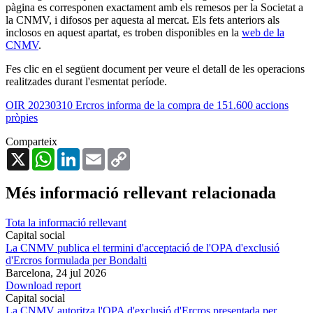
pàgina es corresponen exactament amb els remesos per la Societat a
la CNMV, i difosos per aquesta al mercat. Els fets anteriors als
inclosos en aquest apartat, es troben disponibles en la
web de la
CNMV
.
Fes clic en el següent document per veure el detall de les operacions
realitzades durant l'esmentat període.
OIR 20230310 Ercros informa de la compra de 151.600 accions
pròpies
Comparteix
X
WhatsApp
LinkedIn
Email
Copy
Link
Més informació rellevant relacionada
Tota la informació rellevant
Capital social
La CNMV publica el termini d'acceptació de l'OPA d'exclusió
d'Ercros formulada per Bondalti
Barcelona,
24 jul 2026
Download report
Capital social
La CNMV autoritza l'OPA d'exclusió d'Ercros presentada per