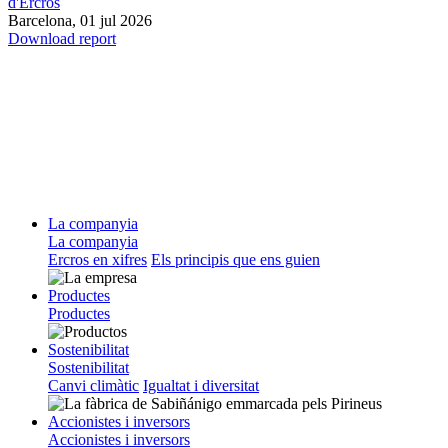
d'Ercros
Barcelona,
01 jul 2026
Download report
La companyia
La companyia
Ercros en xifres
Els principis que ens guien
Productes
Productes
Sostenibilitat
Sostenibilitat
Canvi climàtic
Igualtat i diversitat
Accionistes i inversors
Accionistes i inversors