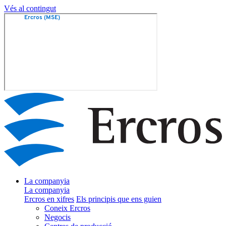
Vés al contingut
La companyia
La companyia
Ercros en xifres
Els principis que ens guien
Coneix Ercros
Negocis