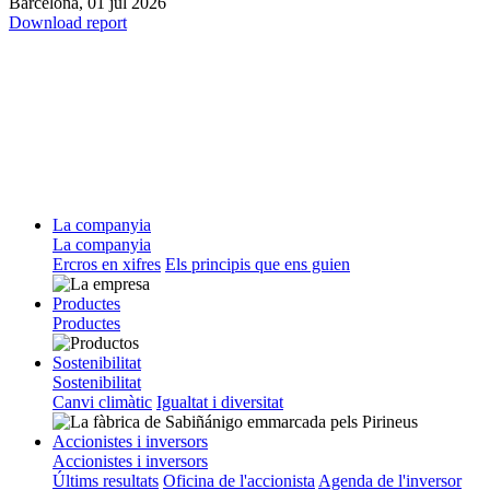
Barcelona,
01 jul 2026
Download report
La companyia
La companyia
Ercros en xifres
Els principis que ens guien
Productes
Productes
Sostenibilitat
Sostenibilitat
Canvi climàtic
Igualtat i diversitat
Accionistes i inversors
Accionistes i inversors
Últims resultats
Oficina de l'accionista
Agenda de l'inversor