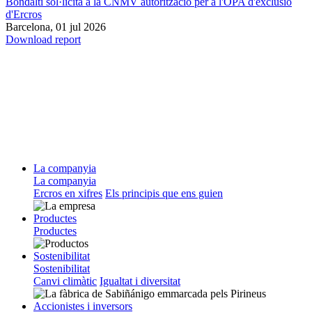
Bondalti sol·licita a la CNMV autorització per a l'OPA d'exclusió
d'Ercros
Barcelona,
01 jul 2026
Download report
La companyia
La companyia
Ercros en xifres
Els principis que ens guien
Productes
Productes
Sostenibilitat
Sostenibilitat
Canvi climàtic
Igualtat i diversitat
Accionistes i inversors