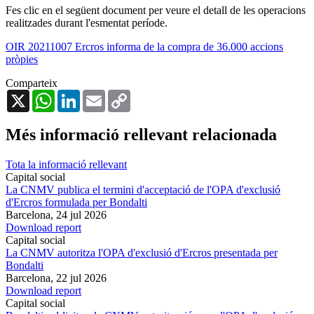
Fes clic en el següent document per veure el detall de les operacions
realitzades durant l'esmentat període.
OIR 20211007 Ercros informa de la compra de 36.000 accions
pròpies
Comparteix
X
WhatsApp
LinkedIn
Email
Copy
Link
Més informació rellevant relacionada
Tota la informació rellevant
Capital social
La CNMV publica el termini d'acceptació de l'OPA d'exclusió
d'Ercros formulada per Bondalti
Barcelona,
24 jul 2026
Download report
Capital social
La CNMV autoritza l'OPA d'exclusió d'Ercros presentada per
Bondalti
Barcelona,
22 jul 2026
Download report
Capital social