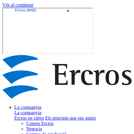
Vés al contingut
La companyia
La companyia
Ercros en xifres
Els principis que ens guien
Coneix Ercros
Negocis