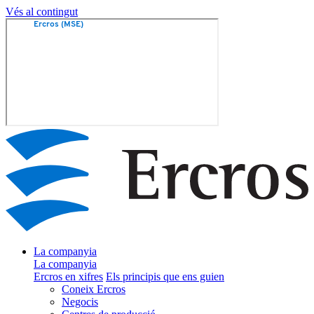
Vés al contingut
La companyia
La companyia
Ercros en xifres
Els principis que ens guien
Coneix Ercros
Negocis