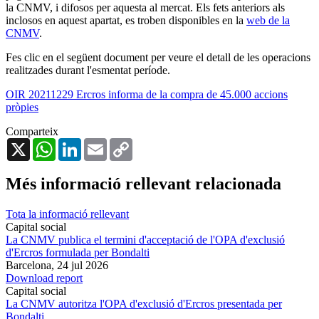
la CNMV, i difosos per aquesta al mercat. Els fets anteriors als
inclosos en aquest apartat, es troben disponibles en la
web de la
CNMV
.
Fes clic en el següent document per veure el detall de les operacions
realitzades durant l'esmentat període.
OIR 20211229 Ercros informa de la compra de 45.000 accions
pròpies
Comparteix
X
WhatsApp
LinkedIn
Email
Copy
Link
Més informació rellevant relacionada
Tota la informació rellevant
Capital social
La CNMV publica el termini d'acceptació de l'OPA d'exclusió
d'Ercros formulada per Bondalti
Barcelona,
24 jul 2026
Download report
Capital social
La CNMV autoritza l'OPA d'exclusió d'Ercros presentada per
Bondalti