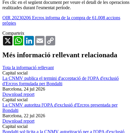
Fes clic en el següent document per veure el detall de les operacions
realitzades durant l'esmentat període.
OIR 20230206 Ercros informa de la compra de 61.008 accions
pròpies
Comparteix
X
WhatsApp
LinkedIn
Email
Copy
Link
Més informació rellevant relacionada
Tota la informació rellevant
Capital social
La CNMV publica el termini d'acceptació de l'OPA d'exclusió
d'Ercros formulada per Bondalti
Barcelona,
24 jul 2026
Download report
Capital social
La CNMV autoritza l'OPA d'exclusió d'Ercros presentada per
Bondalti
Barcelona,
22 jul 2026
Download report
Capital social
Bondalti sol·licita a la CNMV autorització per a l'OPA d'exclusió