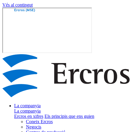
Vés al contingut
La companyia
La companyia
Ercros en xifres
Els principis que ens guien
Coneix Ercros
Negocis