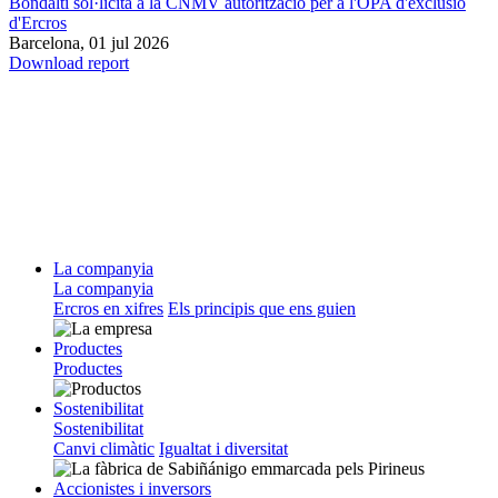
Bondalti sol·licita a la CNMV autorització per a l'OPA d'exclusió
d'Ercros
Barcelona,
01 jul 2026
Download report
La companyia
La companyia
Ercros en xifres
Els principis que ens guien
Productes
Productes
Sostenibilitat
Sostenibilitat
Canvi climàtic
Igualtat i diversitat
Accionistes i inversors