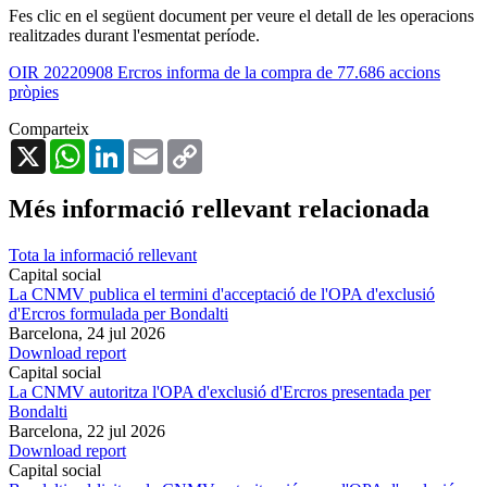
Fes clic en el següent document per veure el detall de les operacions
realitzades durant l'esmentat període.
OIR 20220908 Ercros informa de la compra de 77.686 accions
pròpies
Comparteix
X
WhatsApp
LinkedIn
Email
Copy
Link
Més informació rellevant relacionada
Tota la informació rellevant
Capital social
La CNMV publica el termini d'acceptació de l'OPA d'exclusió
d'Ercros formulada per Bondalti
Barcelona,
24 jul 2026
Download report
Capital social
La CNMV autoritza l'OPA d'exclusió d'Ercros presentada per
Bondalti
Barcelona,
22 jul 2026
Download report
Capital social