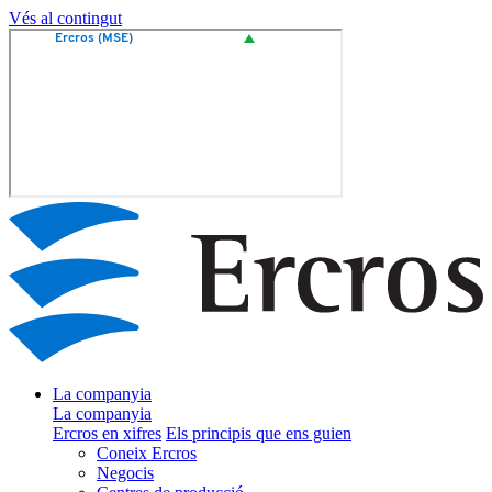
Vés al contingut
La companyia
La companyia
Ercros en xifres
Els principis que ens guien
Coneix Ercros
Negocis