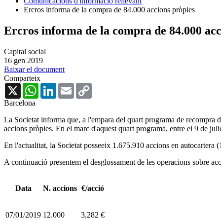
Comunicacions d'informació rellevant
Ercros informa de la compra de 84.000 accions pròpies
Ercros informa de la compra de 84.000 acc
Capital social
16 gen 2019
Baixar el document
Comparteix
X
WhatsApp
LinkedIn
Email
Copy
Link
Barcelona
La Societat informa que, a l'empara del quart programa de recompra d'a
accions pròpies. En el marc d'aquest quart programa, entre el 9 de juli
En l'actualitat, la Societat posseeix 1.675.910 accions en autocartera 
A continuació presentem el desglossament de les operacions sobre accio
Data
N. accions
€/acció
07/01/2019
12.000
3,282 €