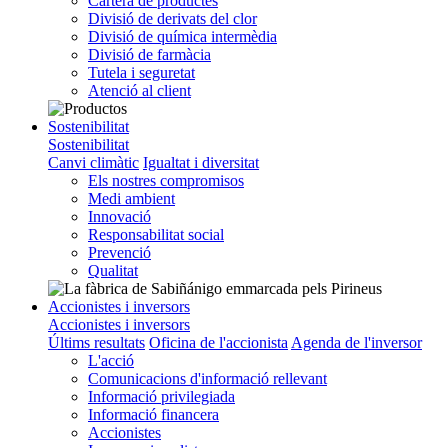
Cartera de productes
Divisió de derivats del clor
Divisió de química intermèdia
Divisió de farmàcia
Tutela i seguretat
Atenció al client
Sostenibilitat
Sostenibilitat
Canvi climàtic
Igualtat i diversitat
Els nostres compromisos
Medi ambient
Innovació
Responsabilitat social
Prevenció
Qualitat
Accionistes i inversors
Accionistes i inversors
Últims resultats
Oficina de l'accionista
Agenda de l'inversor
L'acció
Comunicacions d'informació rellevant
Informació privilegiada
Informació financera
Accionistes