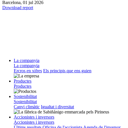
Barcelona,
01 jul 2026
Download report
La companyia
La companyia
Ercros en xifres
Els principis que ens guien
Productes
Productes
Sostenibilitat
Sostenibilitat
Canvi climàtic
Igualtat i diversitat
Accionistes i inversors
Accionistes i inversors
Últims resultats
Oficina de l'accionista
Agenda de l'inversor