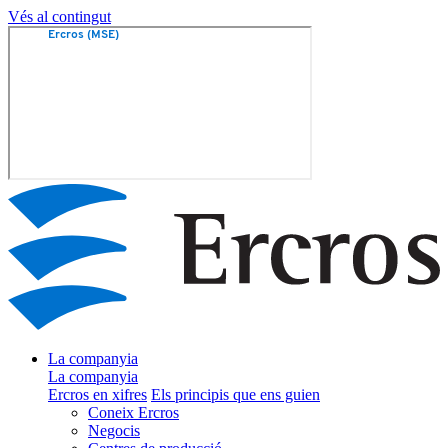
Vés al contingut
La companyia
La companyia
Ercros en xifres
Els principis que ens guien
Coneix Ercros
Negocis