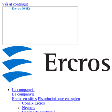
Vés al contingut
La companyia
La companyia
Ercros en xifres
Els principis que ens guien
Coneix Ercros
Negocis