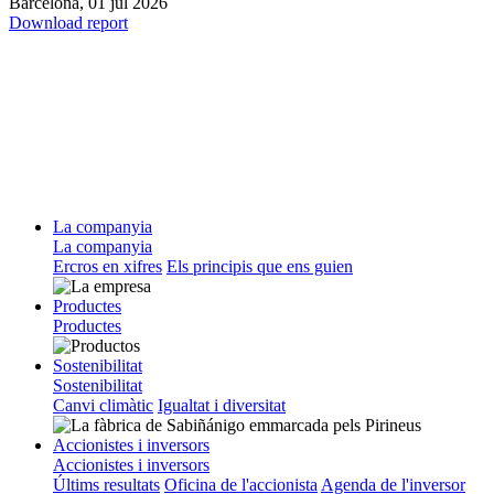
Barcelona,
01 jul 2026
Download report
La companyia
La companyia
Ercros en xifres
Els principis que ens guien
Productes
Productes
Sostenibilitat
Sostenibilitat
Canvi climàtic
Igualtat i diversitat
Accionistes i inversors
Accionistes i inversors
Últims resultats
Oficina de l'accionista
Agenda de l'inversor