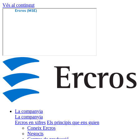
Vés al contingut
La companyia
La companyia
Ercros en xifres
Els principis que ens guien
Coneix Ercros
Negocis