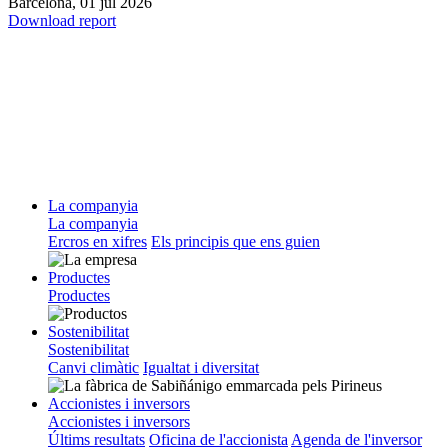
Barcelona,
01 jul 2026
Download report
La companyia
La companyia
Ercros en xifres
Els principis que ens guien
Productes
Productes
Sostenibilitat
Sostenibilitat
Canvi climàtic
Igualtat i diversitat
Accionistes i inversors
Accionistes i inversors
Últims resultats
Oficina de l'accionista
Agenda de l'inversor