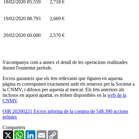
18/02/2020
85.559
2,718 €
19/02/2020
88.793
2,669 €
20/02/2020
60.000
2,570 €
S'acompanya com a annex el detall de les operacions realitzades
durant l'esmentat període.
Ercros garanteix que els fets rellevants que figuren en aquesta
pàgina es corresponen exactament amb els remesos per la Societat a
la CNMV, i difosos per aquesta al mercat. Els fets anteriors als
inclosos en aquest apartat, es troben disponibles en la
web de la
CNMV
.
OIR 20200221 Ercros informa de la compra de 548.390 accions
pròpies
Comparteix
X
WhatsApp
LinkedIn
Email
Copy
Link