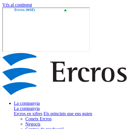
Vés al contingut
La companyia
La companyia
Ercros en xifres
Els principis que ens guien
Coneix Ercros
Negocis