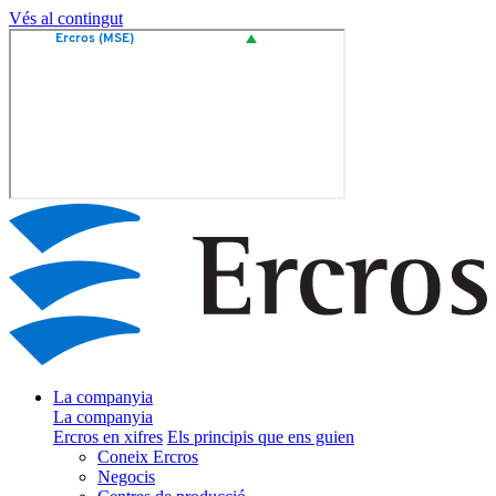
Vés al contingut
La companyia
La companyia
Ercros en xifres
Els principis que ens guien
Coneix Ercros
Negocis