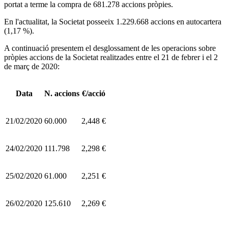
portat a terme la compra de
681.278
accions pròpies.
En l'actualitat, la Societat posseeix
1.229.668
accions en autocartera
(
1,17 %
).
A continuació presentem el desglossament de les operacions sobre
pròpies accions de la Societat realitzades entre el 21 de febrer i el 2
de març de 2020:
Data
N. accions
€/acció
21/02/2020
60.000
2,448 €
24/02/2020
111.798
2,298 €
25/02/2020
61.000
2,251 €
26/02/2020
125.610
2,269 €