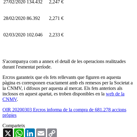
27/02/2020
134.432
2,247 €
28/02/2020
86.392
2,271 €
02/03/2020
102.046
2,233 €
S'acompanya com a annex el detall de les operacions realitzades
durant l'esmentat període.
Ercros garanteix que els fets rellevants que figuren en aquesta
pàgina es corresponen exactament amb els remesos per la Societat a
la CNMV, i difosos per aquesta al mercat. Els fets anteriors als
inclosos en aquest apartat, es troben disponibles en la
web de la
CNMV
.
OIR 20200303 Ercros informa de la compra de 681.278 accions
pròpies
Comparteix
X
WhatsApp
LinkedIn
Email
Copy
Link