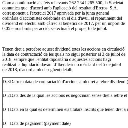
Com a continuació als fets rellevants 262.234 i 265.500, la Societat
comunica que, d'acord amb l'aplicació del resultat d'Ercros, S.A.
corresponent a l'exercici 2017 aprovada per la junta general
ordinària d'accionistes celebrada en el dia d'avui, el repartiment del
dividend en efectiu amb càrrec al benefici de 2017, per un import de
0,05 euros bruts per acció, s'efectuarà el proper 6 de juliol.
Tenen dret a percebre aquest dividend totes les accions en circulació
la data de contractació de les quals no sigui posterior al 3 de juliol de
2018, sempre que l'entitat dipositària d'aquestes accions hagi
realitzat la liquidació davant d’Iberclear no més tard del 5 de juliol
de 2018, d'acord amb el següent detall:
D-3
Darrera data de contractació d'accions amb dret a rebre dividend (l
D-2
Data des de la qual les accions es negociaran sense dret a rebre el
D-1
Data en la qual es determinen els titulars inscrits que tenen dret a
D
Data de pagament (payment date)