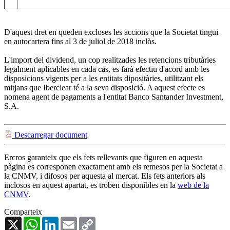
D'aquest dret en queden excloses les accions que la Societat tingui
en autocartera fins al 3 de juliol de 2018 inclòs.
L'import del dividend, un cop realitzades les retencions tributàries
legalment aplicables en cada cas, es farà efectiu d'acord amb les
disposicions vigents per a les entitats dipositàries, utilitzant els
mitjans que Iberclear té a la seva disposició. A aquest efecte es
nomena agent de pagaments a l'entitat Banco Santander Investment,
S.A.
Descarregar document
Ercros garanteix que els fets rellevants que figuren en aquesta
pàgina es corresponen exactament amb els remesos per la Societat a
la CNMV, i difosos per aquesta al mercat. Els fets anteriors als
inclosos en aquest apartat, es troben disponibles en la
web de la
CNMV
.
Comparteix
X
WhatsApp
LinkedIn
Email
Copy
Link