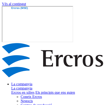
Vés al contingut
La companyia
La companyia
Ercros en xifres
Els principis que ens guien
Coneix Ercros
Negocis