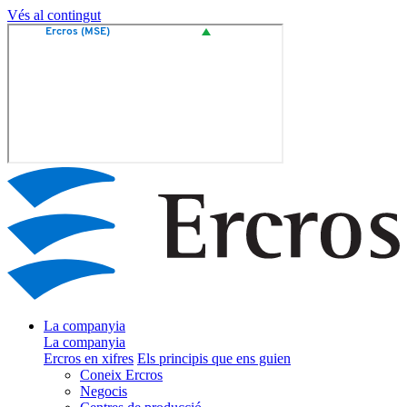
Vés al contingut
La companyia
La companyia
Ercros en xifres
Els principis que ens guien
Coneix Ercros
Negocis