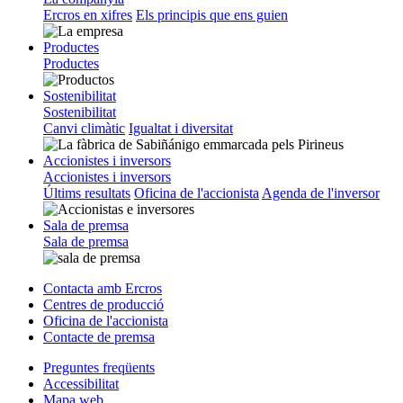
Ercros en xifres
Els principis que ens guien
Productes
Productes
Sostenibilitat
Sostenibilitat
Canvi climàtic
Igualtat i diversitat
Accionistes i inversors
Accionistes i inversors
Últims resultats
Oficina de l'accionista
Agenda de l'inversor
Sala de premsa
Sala de premsa
Contacta amb Ercros
Centres de producció
Oficina de l'accionista
Contacte de premsa
Preguntes freqüents
Accessibilitat
Mapa web