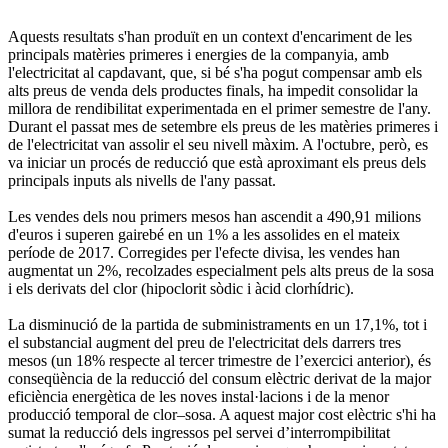
Aquests resultats s'han produït en un context d'encariment de les
principals matèries primeres i energies de la companyia, amb
l'electricitat al capdavant, que, si bé s'ha pogut compensar amb els
alts preus de venda dels productes finals, ha impedit consolidar la
millora de rendibilitat experimentada en el primer semestre de l'any.
Durant el passat mes de setembre els preus de les matèries primeres i
de l'electricitat van assolir el seu nivell màxim. A l'octubre, però, es
va iniciar un procés de reducció que està aproximant els preus dels
principals inputs als nivells de l'any passat.
Les vendes dels nou primers mesos han ascendit a 490,91 milions
d'euros i superen gairebé en un 1% a les assolides en el mateix
període de 2017. Corregides per l'efecte divisa, les vendes han
augmentat un 2%, recolzades especialment pels alts preus de la sosa
i els derivats del clor (hipoclorit sòdic i àcid clorhídric).
La disminució de la partida de subministraments en un 17,1%, tot i
el substancial augment del preu de l'electricitat dels darrers tres
mesos (un 18% respecte al tercer trimestre de l’exercici anterior), és
conseqüència de la reducció del consum elèctric derivat de la major
eficiència energètica de les noves instal·lacions i de la menor
producció temporal de clor–sosa. A aquest major cost elèctric s'hi ha
sumat la reducció dels ingressos pel servei d’interrompibilitat