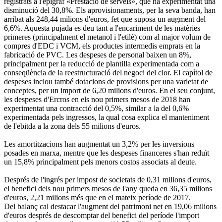
registrats a l'epígraf «Prestació de serveis», que ha experimentat una
disminució del 30,8%. Els aprovisionaments, per la seva banda, han
arribat als 248,44 milions d'euros, fet que suposa un augment del
6,6%. Aquesta pujada es deu tant a l'encariment de les matèries
primeres (principalment el metanol i l'etilè) com al major volum de
compres d'EDC i VCM, els productes intermedis emprats en la
fabricació de PVC. Les despeses de personal baixen un 8%,
principalment per la reducció de plantilla experimentada com a
conseqüència de la reestructuració del negoci del clor. El capítol de
despeses inclou també dotacions de provisions per una varietat de
conceptes, per un import de 6,20 milions d'euros. En el seu conjunt,
les despeses d'Ercros en els nou primers mesos de 2018 han
experimentat una contracció del 0,5%, similar a la del 0,6%
experimentada pels ingressos, la qual cosa explica el manteniment
de l'ebitda a la zona dels 55 milions d'euros.
Les amortitzacions han augmentat un 3,2% per les inversions
posades en marxa, mentre que les despeses financeres s'han reduït
un 15,8% principalment pels menors costos associats al deute.
Després de l'ingrés per impost de societats de 0,31 milions d'euros,
el benefici dels nou primers mesos de l'any queda en 36,35 milions
d'euros, 2,21 milions més que en el mateix període de 2017.
Del balanç cal destacar l'augment del patrimoni net en 19,06 milions
d'euros després de descomptar del benefici del període l'import