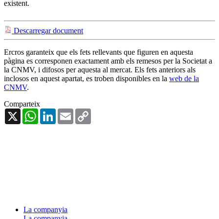
existent.
Descarregar document
Ercros garanteix que els fets rellevants que figuren en aquesta
pàgina es corresponen exactament amb els remesos per la Societat a
la CNMV, i difosos per aquesta al mercat. Els fets anteriors als
inclosos en aquest apartat, es troben disponibles en la
web de la
CNMV
.
Comparteix
X
WhatsApp
LinkedIn
Email
Copy
Link
La companyia
La companyia