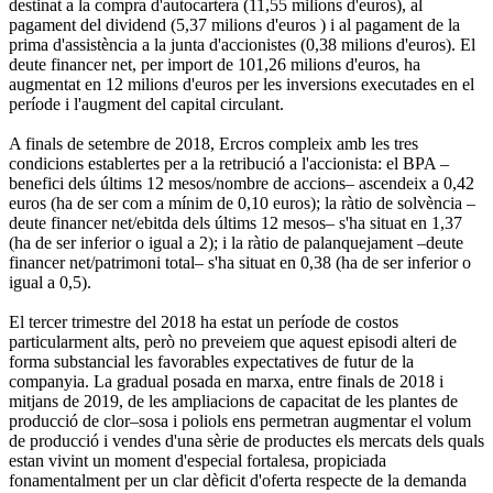
destinat a la compra d'autocartera (11,55 milions d'euros), al
pagament del dividend (5,37 milions d'euros ) i al pagament de la
prima d'assistència a la junta d'accionistes (0,38 milions d'euros). El
deute financer net, per import de 101,26 milions d'euros, ha
augmentat en 12 milions d'euros per les inversions executades en el
període i l'augment del capital circulant.
A finals de setembre de 2018, Ercros compleix amb les tres
condicions establertes per a la retribució a l'accionista: el BPA –
benefici dels últims 12 mesos/nombre de accions– ascendeix a 0,42
euros (ha de ser com a mínim de 0,10 euros); la ràtio de solvència –
deute financer net/ebitda dels últims 12 mesos– s'ha situat en 1,37
(ha de ser inferior o igual a 2); i la ràtio de palanquejament –deute
financer net/patrimoni total– s'ha situat en 0,38 (ha de ser inferior o
igual a 0,5).
El tercer trimestre del 2018 ha estat un període de costos
particularment alts, però no preveiem que aquest episodi alteri de
forma substancial les favorables expectatives de futur de la
companyia. La gradual posada en marxa, entre finals de 2018 i
mitjans de 2019, de les ampliacions de capacitat de les plantes de
producció de clor–sosa i poliols ens permetran augmentar el volum
de producció i vendes d'una sèrie de productes els mercats dels quals
estan vivint un moment d'especial fortalesa, propiciada
fonamentalment per un clar dèficit d'oferta respecte de la demanda