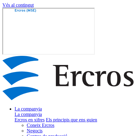
Vés al contingut
La companyia
La companyia
Ercros en xifres
Els principis que ens guien
Coneix Ercros
Negocis