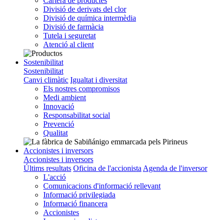
Cartera de productes
Divisió de derivats del clor
Divisió de química intermèdia
Divisió de farmàcia
Tutela i seguretat
Atenció al client
Sostenibilitat
Sostenibilitat
Canvi climàtic
Igualtat i diversitat
Els nostres compromisos
Medi ambient
Innovació
Responsabilitat social
Prevenció
Qualitat
Accionistes i inversors
Accionistes i inversors
Últims resultats
Oficina de l'accionista
Agenda de l'inversor
L'acció
Comunicacions d'informació rellevant
Informació privilegiada
Informació financera
Accionistes