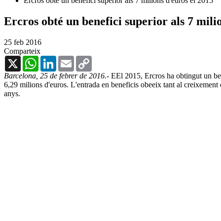
Ercros obté un benefici superior als 7 milions d'euros el 2015
Ercros obté un benefici superior als 7 mili
25 feb 2016
Comparteix
X
WhatsApp
LinkedIn
Email
Copy
Link
Barcelona, 25 de febrer de 2016.-
EEl 2015, Ercros ha obtingut un bene
6,29 milions d'euros. L'entrada en beneficis obeeix tant al creixement 
anys.