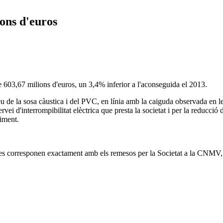
ions d'euros
de 603,67 milions d'euros, un 3,4% inferior a l'aconseguida el 2013.
eu de la sosa càustica i del PVC, en línia amb la caiguda observada en l
servei d'interrompibilitat elèctrica que presta la societat i per la reducc
niment.
 es corresponen exactament amb els remesos per la Societat a la CNMV, i 