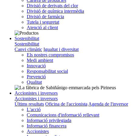
Cartera de productes
Divisió de derivats del clor
Divisió de química intermèdia
Divisió de farmàcia
Tutela i seguretat
Atenció al client
Sostenibilitat
Sostenibilitat
Canvi climàtic
Igualtat i diversitat
Els nostres compromisos
Medi ambient
Innovació
Responsabilitat social
Prevenció
Qualitat
Accionistes i inversors
Accionistes i inversors
Últims resultats
Oficina de l'accionista
Agenda de l'inversor
L'acció
Comunicacions d'informació rellevant
Informació privilegiada
Informació financera
Accionistes