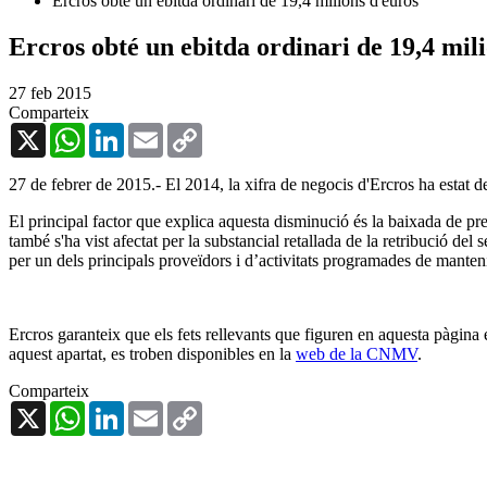
Ercros obté un ebitda ordinari de 19,4 milions d'euros
Ercros obté un ebitda ordinari de 19,4 mil
27 feb 2015
Comparteix
X
WhatsApp
LinkedIn
Email
Copy
Link
27 de febrer de 2015.- El 2014, la xifra de negocis d'Ercros ha estat 
El principal factor que explica aquesta disminució és la baixada de pr
també s'ha vist afectat per la substancial retallada de la retribució del 
per un dels principals proveïdors i d’activitats programades de mante
Ercros garanteix que els fets rellevants que figuren en aquesta pàgina
aquest apartat, es troben disponibles en la
web de la CNMV
.
Comparteix
X
WhatsApp
LinkedIn
Email
Copy
Link